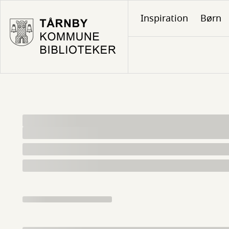
Gå
Inspiration
Børn
til
hovedindhold