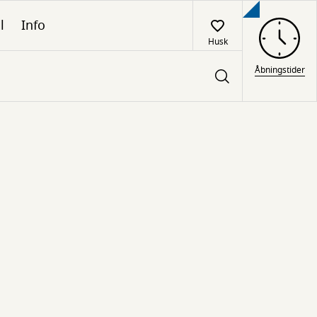
l
Info
Husk
Åbningstider