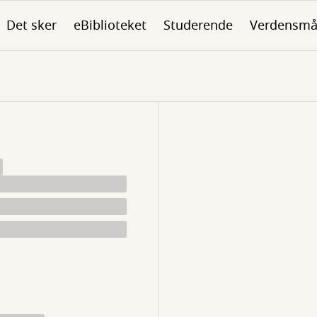
Det sker
eBiblioteket
Studerende
Verdensmå