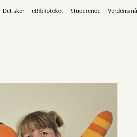
Det sker
eBiblioteket
Studerende
Verdensmå