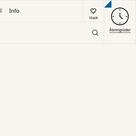
l
Info
Husk
Åbningstider