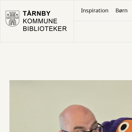
Gå
Inspiration
Børn
til
hovedindhold
Forside