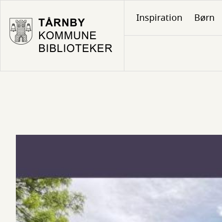
Gå
Inspiration
Børn
til
hovedindhold
Uge17
-
Se
alle
arrangementer