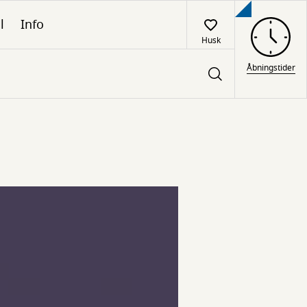
l
Info
Husk
Åbningstider