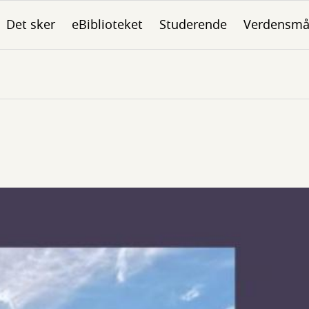
Det sker
eBiblioteket
Studerende
Verdensmå