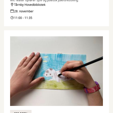
Mit Teater opfører sjov og poetisk juleforestilling.
Tårnby Hovedbibliotek
28. november
11:00 - 11:35