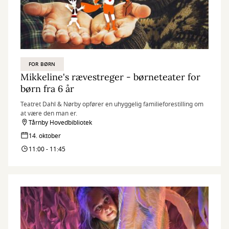
FOR BØRN
Mikkeline's rævestreger - børneteater for
børn fra 6 år
Teatret Dahl & Nørby opfører en uhyggelig familieforestilling om
at være den man er.
Tårnby Hovedbibliotek
14. oktober
11:00 - 11:45