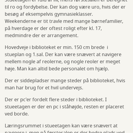
Stueetagen er fuld af liv, mens førstesalen er beregnet
til ro og fordybelse. Der kan dog være uro, hvis der er
besøg af eksempelvis gymnasieklasser.
Weekenderne er tit travle med mange børnefamilier,
på hverdage er der oftest roligt efter kl. 17,
medmindre der er arrangement.
Hovedveje i biblioteket er min. 150 cm brede i
stueplan og 1.sal. Der kan være snævert at navigere
mellem nogle af reolerne, og nogle reoler er meget
høje. Man kan altid bede personalet om hjælp.
Der er siddepladser mange steder på biblioteket, hvis
man har brug for et hvil undervejs.
Der er pc'er fordelt flere steder i biblioteket. I
stueetagen er der en pc i ståhøjde, resten er placeret
ved borde.
Læringsrummet i stueetagen kan være snævert at