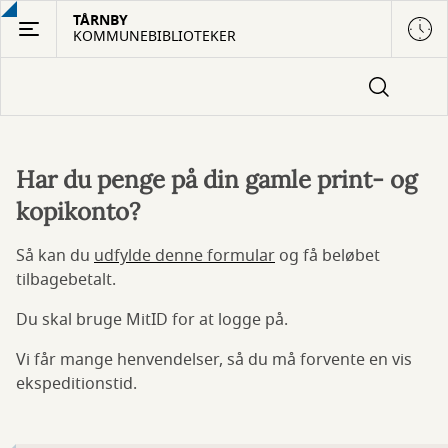
Gå
TÅRNBY
KOMMUNEBIBLIOTEKER
til
hovedindhold
Har du penge på din gamle print- og
Refundering
kopikonto?
af
beløb
Så kan du
udfylde denne formular
og få beløbet
tilbagebetalt.
på
Du skal bruge MitID for at logge på.
din
Vi får mange henvendelser, så du må forvente en vis
gamle
ekspeditionstid.
printkonto