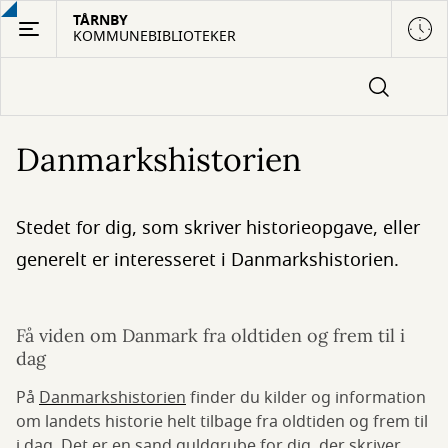
Gå
TÅRNBY
KOMMUNEBIBLIOTEKER
til
hovedindhold
Danmarkshistorien
Stedet for dig, som skriver historieopgave, eller
generelt er interesseret i Danmarkshistorien.
Få viden om Danmark fra oldtiden og frem til i
dag
På
Danmarkshistorien
finder du kilder og information
om landets historie helt tilbage fra oldtiden og frem til
i dag. Det er en sand guldgrube for dig, der skriver