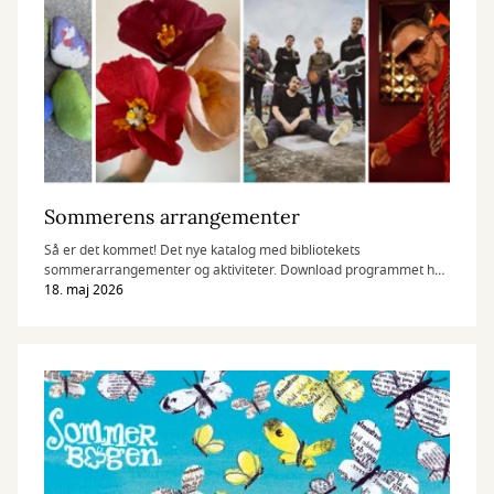
Sommerens arrangementer
Så er det kommet! Det nye katalog med bibliotekets
sommerarrangementer og aktiviteter. Download programmet her
eller hent det på biblioteket
18. maj 2026