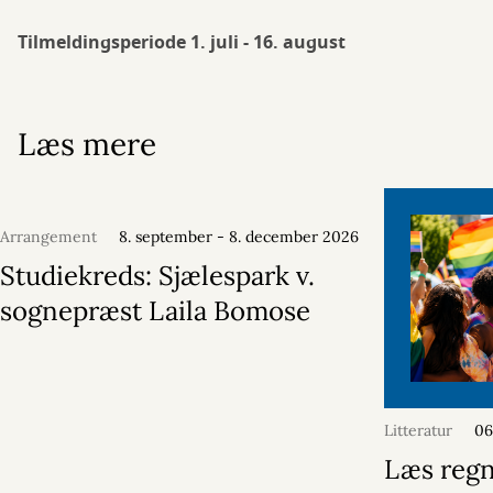
Tilmeldingsperiode 1. juli - 16. august
Læs mere
Arrangement
8. september - 8. december 2026
Studiekreds: Sjælespark v.
sognepræst Laila Bomose
Litteratur
06
Læs reg