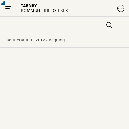
Gå
TÅRNBY
KOMMUNEBIBLIOTEKER
til
hovedindhold
Faglitteratur
64.12 / Bagning