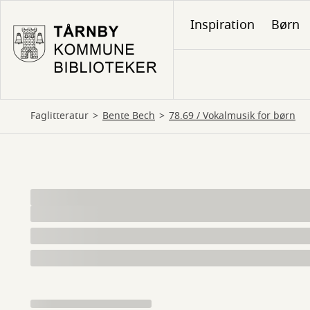
Gå
Inspiration
Børn
til
hovedindhold
Faglitteratur
Bente Bech
78.69 / Vokalmusik for børn