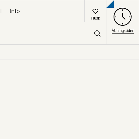
l
Info
Husk
Åbningstider