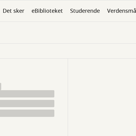
Det sker
eBiblioteket
Studerende
Verdensmå