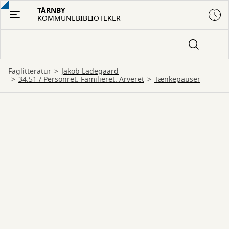
Gå
TÅRNBY
KOMMUNEBIBLIOTEKER
til
hovedindhold
Faglitteratur
Jakob Ladegaard
34.51 / Personret. Familieret. Arveret
Tænkepauser