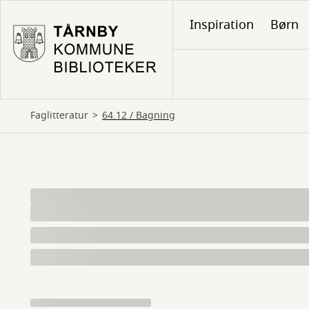
Gå
Inspiration
Børn
til
hovedindhold
Faglitteratur
64.12 / Bagning