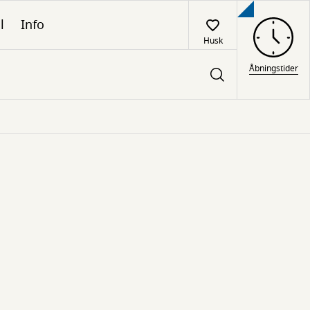
l
Info
Husk
Åbningstider