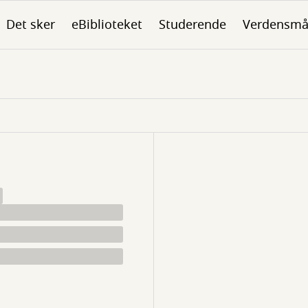
Det sker
eBiblioteket
Studerende
Verdensmå