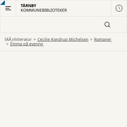
Gå
TÅRNBY
KOMMUNEBIBLIOTEKER
til
hovedindhold
SkÃ¸nlitteratur
Cecilie Kondrup Michelsen
romaner
Emma på eventyr