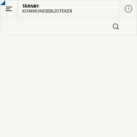
Gå
TÅRNBY
KOMMUNEBIBLIOTEKER
til
hovedindhold