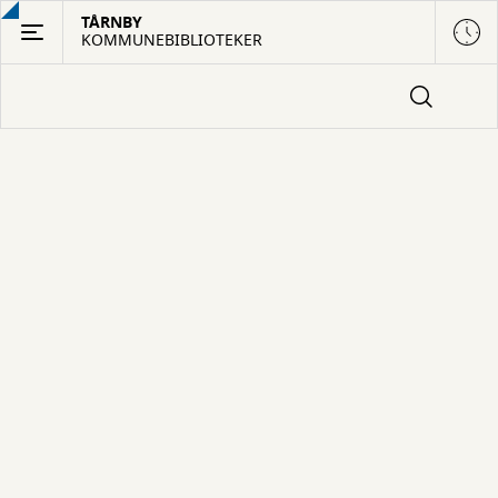
Gå
TÅRNBY
KOMMUNEBIBLIOTEKER
til
hovedindhold