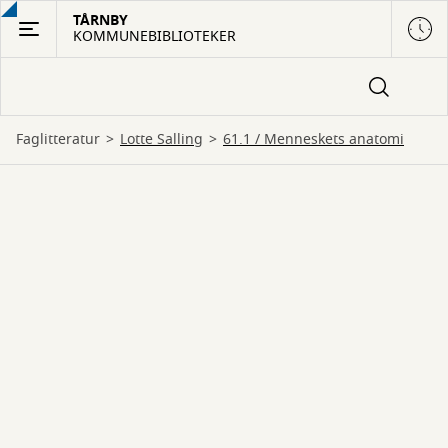
Gå
TÅRNBY
KOMMUNEBIBLIOTEKER
til
hovedindhold
Faglitteratur
Lotte Salling
61.1 / Menneskets anatomi