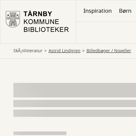
Gå
Inspiration
Børn
til
hovedindhold
SkÃ¸nlitteratur
Astrid Lindgren
billedbøger
 / 
noveller