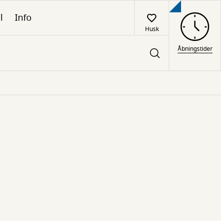
l
Info
Husk
Åbningstider