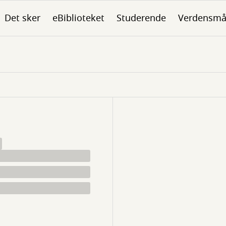
Det sker
eBiblioteket
Studerende
Verdensmå