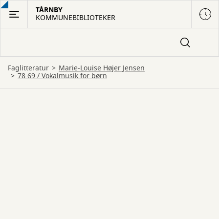
Gå
TÅRNBY
KOMMUNEBIBLIOTEKER
til
hovedindhold
Faglitteratur
Marie-Louise Højer Jensen
78.69 / Vokalmusik for børn