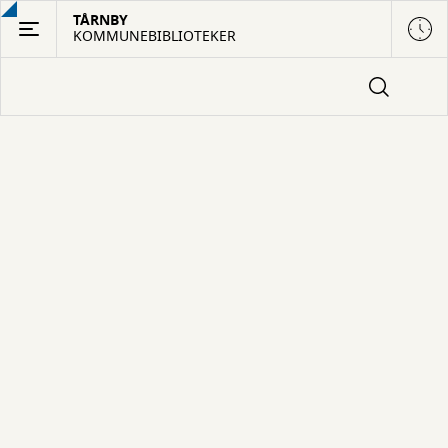
Gå
TÅRNBY
KOMMUNEBIBLIOTEKER
til
hovedindhold