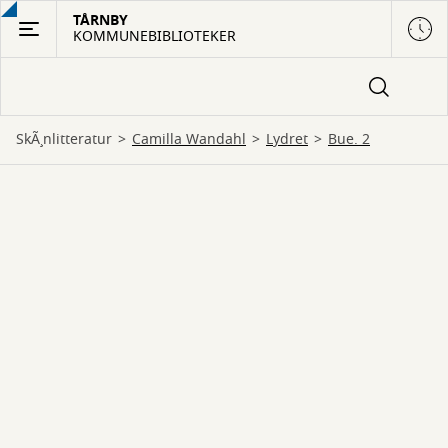
Gå
TÅRNBY
KOMMUNEBIBLIOTEKER
til
hovedindhold
SkÃ¸nlitteratur
Camilla Wandahl
lydret
Bue. 2