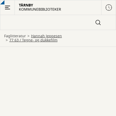
Gå
TÅRNBY
KOMMUNEBIBLIOTEKER
til
hovedindhold
Faglitteratur
Hannah Jeppesen
77.63 / Tegne- og dukkefilm