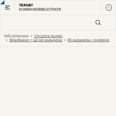
Gå
TÅRNBY
KOMMUNEBIBLIOTEKER
til
hovedindhold
SkÃ¸nlitteratur
Christine Kugler
billedbøger
 / 
gå på opdagelse
På opdagelse i mylderet