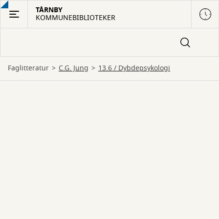
Gå
TÅRNBY
KOMMUNEBIBLIOTEKER
til
hovedindhold
Faglitteratur
C.G. Jung
13.6 / Dybdepsykologi