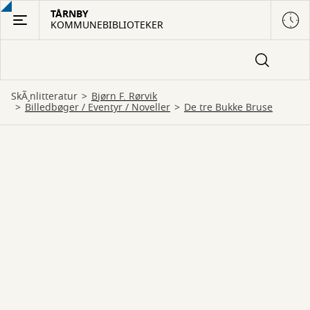
Gå
TÅRNBY
KOMMUNEBIBLIOTEKER
til
hovedindhold
SkÃ¸nlitteratur
Bjørn F. Rørvik
billedbøger
 / 
eventyr
 / 
noveller
De tre Bukke Bruse