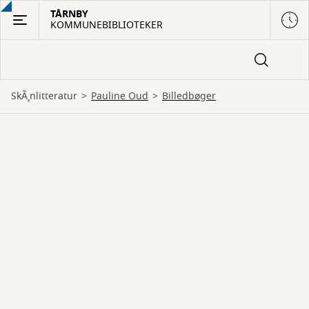
Gå
TÅRNBY
KOMMUNEBIBLIOTEKER
til
hovedindhold
SkÃ¸nlitteratur
Pauline Oud
billedbøger