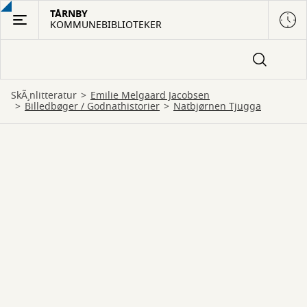
Gå
TÅRNBY
KOMMUNEBIBLIOTEKER
til
hovedindhold
SkÃ¸nlitteratur
Emilie Melgaard Jacobsen
billedbøger
 / 
godnathistorier
Natbjørnen Tjugga