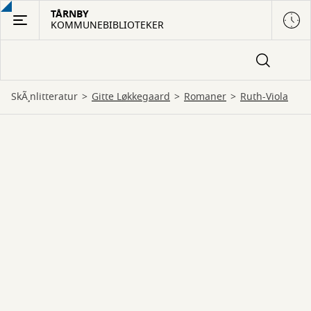
Gå
TÅRNBY
KOMMUNEBIBLIOTEKER
til
hovedindhold
SkÃ¸nlitteratur
Gitte Løkkegaard
romaner
Ruth-Viola