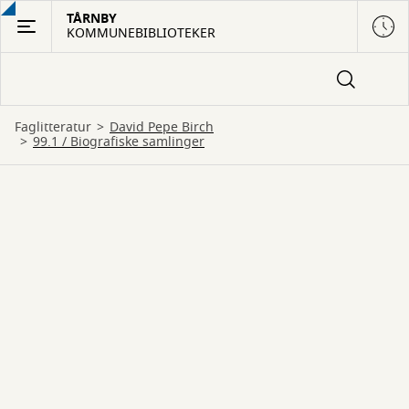
Gå
TÅRNBY
KOMMUNEBIBLIOTEKER
til
hovedindhold
Faglitteratur
David Pepe Birch
99.1 / Biografiske samlinger