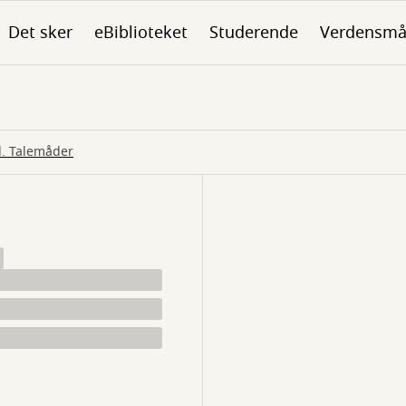
Det sker
eBiblioteket
Studerende
Verdensmå
d. Talemåder