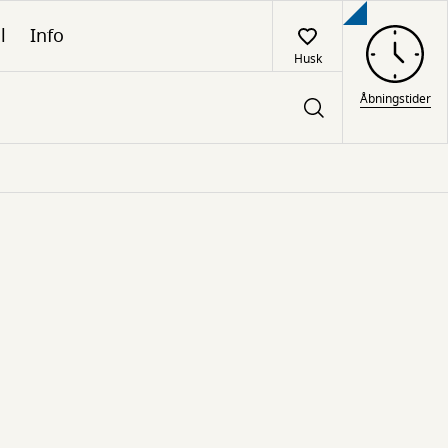
l
Info
Husk
Åbningstider