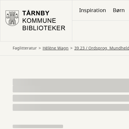
Gå
Inspiration
Børn
til
hovedindhold
Faglitteratur
Hélène Wagn
39.23 / Ordsprog. Mundhel