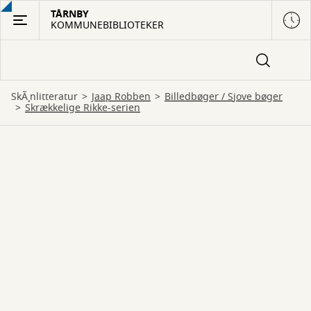
Gå
TÅRNBY
KOMMUNEBIBLIOTEKER
til
hovedindhold
SkÃ¸nlitteratur
Jaap Robben
billedbøger
 / 
sjove bøger
Skrækkelige Rikke-serien