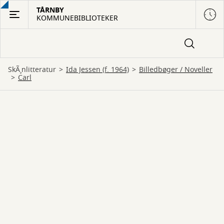
Gå
TÅRNBY
KOMMUNEBIBLIOTEKER
til
hovedindhold
SkÃ¸nlitteratur
Ida Jessen (f. 1964)
billedbøger
 / 
noveller
Carl