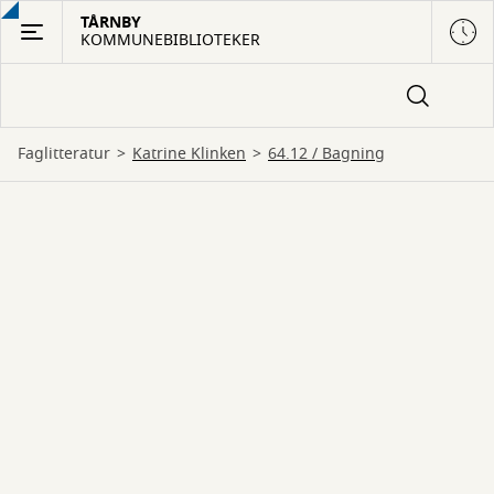
Gå
TÅRNBY
KOMMUNEBIBLIOTEKER
til
hovedindhold
Faglitteratur
Katrine Klinken
64.12 / Bagning