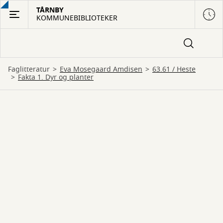
Gå
TÅRNBY
KOMMUNEBIBLIOTEKER
til
hovedindhold
Faglitteratur
Eva Mosegaard Amdisen
63.61 / Heste
Fakta 1. Dyr og planter