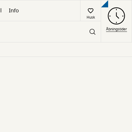
l
Info
Husk
Åbningstider