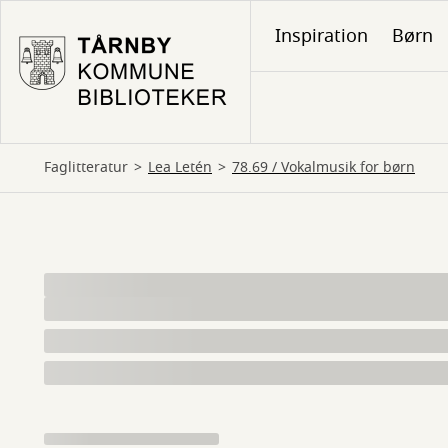
Gå
Inspiration
Børn
til
hovedindhold
Faglitteratur
Lea Letén
78.69 / Vokalmusik for børn