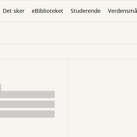
Det sker
eBiblioteket
Studerende
Verdensmå