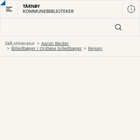
Gå
TÅRNBY
KOMMUNEBIBLIOTEKER
til
hovedindhold
SkÃ¸nlitteratur
Aaron Becker
billedbøger
 / 
ordløse billedbøger
Rejsen