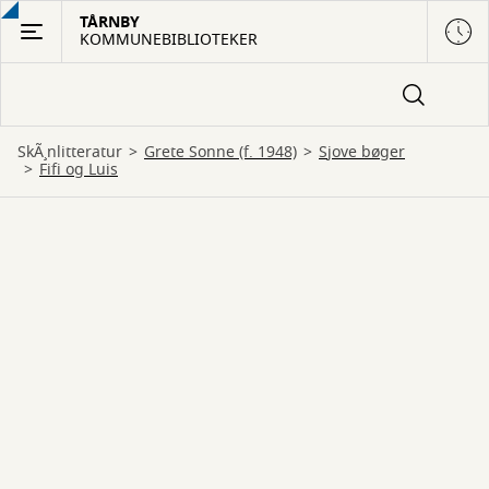
Gå
TÅRNBY
KOMMUNEBIBLIOTEKER
til
hovedindhold
SkÃ¸nlitteratur
Grete Sonne (f. 1948)
sjove bøger
Fifi og Luis