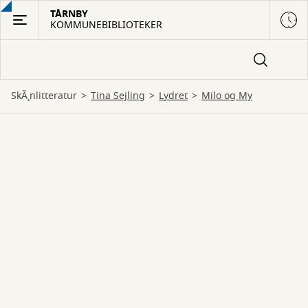
Gå
TÅRNBY
KOMMUNEBIBLIOTEKER
til
hovedindhold
SkÃ¸nlitteratur
Tina Sejling
lydret
Milo og My