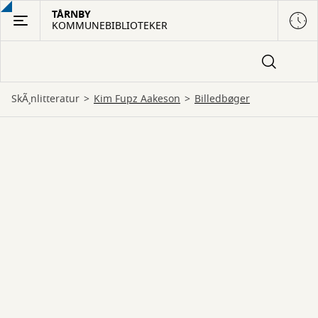
Gå
TÅRNBY
KOMMUNEBIBLIOTEKER
til
hovedindhold
SkÃ¸nlitteratur
Kim Fupz Aakeson
billedbøger