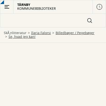
Gå
TÅRNBY
KOMMUNEBIBLIOTEKER
til
hovedindhold
SkÃ¸nlitteratur
Ilaria Falorsi
billedbøger
 / 
pegebøger
Se, hvad jeg kan!