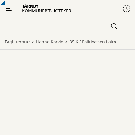
Gå
TÅRNBY
KOMMUNEBIBLIOTEKER
til
hovedindhold
Faglitteratur
Hanne Korvig
35.6 / Politivæsen i alm.