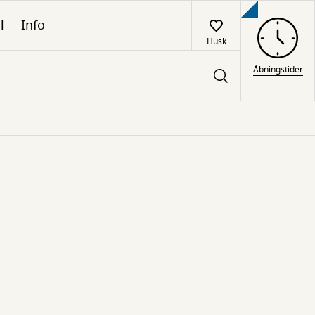
l
Info
Husk
Åbningstider