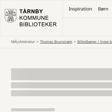
Gå
Inspiration
Børn
til
hovedindhold
SkÃ¸nlitteratur
Thomas Brunstrøm
billedbøger
 / 
sjove 