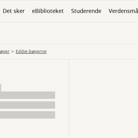
Det sker
eBiblioteket
Studerende
Verdensmå
bøger
Eddie-bøgerne