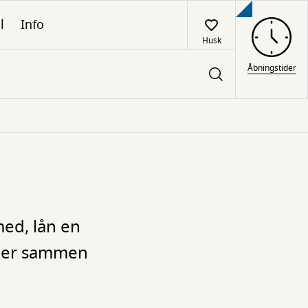
l
Info
Husk
Åbningstider
med, lån en
ller sammen