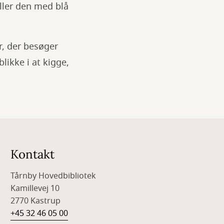
Eller den med blå
r, der besøger
ikke i at kigge,
Kontakt
Tårnby Hovedbibliotek
Kamillevej 10
2770 Kastrup
+45 32 46 05 00