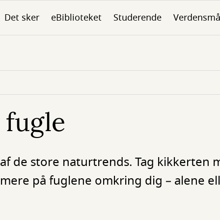
Det sker
eBiblioteket
Studerende
Verdensmå
 fugle
 af de store naturtrends. Tag kikkerten 
mere på fuglene omkring dig – alene e