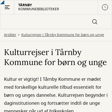
Gå
TÅRNBY
KOMMUNEBIBLIOTEKER
til
hovedindhold
Artikler
Kulturrejser i Tårnby Kommune for børn og unge
Kulturrejser i Tårnby
Kommune for børn og unge
Kultur er vigtigt! I Tårnby Kommune er mødet
med forskellige kulturelle tilbud essentielt for
børn og unges dannelse. Kulturrejsen begynder i
daginstitutionen og fortsætter indtil de unge
mennesker går ud af folkeskolen.