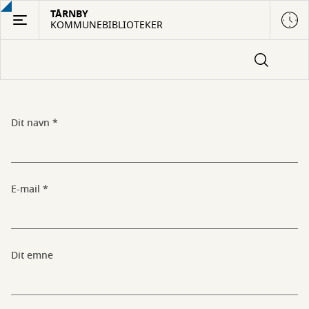
Gå
TÅRNBY
KOMMUNEBIBLIOTEKER
til
hovedindhold
Dit navn
Skriv
til
biblioteket
E-mail
Dit emne