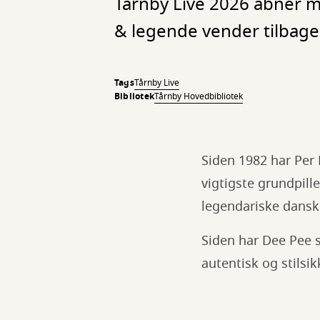
Tårnby Live 2026 åbner m
& legende vender tilbage 
Tags
Tårnby Live
Bibliotek
Tårnby Hovedbibliotek
Siden 1982 har Per
vigtigste grundpille
legendariske dansk
Siden har Dee Pee s
autentisk og stilsi