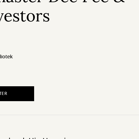
vestors
liotek
TER