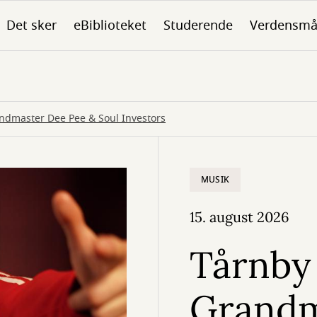
Det sker
eBiblioteket
Studerende
Verdensmå
andmaster Dee Pee & Soul Investors
MUSIK
15. august 2026
Tårnby 
Grandm