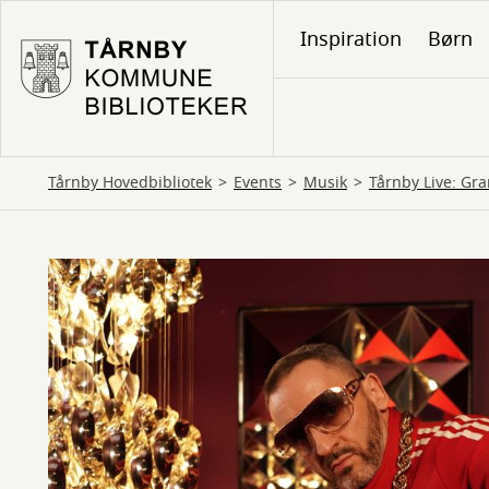
Gå
Inspiration
Børn
til
hovedindhold
Tårnby Hovedbibliotek
Events
Musik
Tårnby Live: Gr