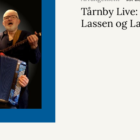
Tårnby Live:
Lassen og L