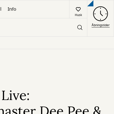
l
Info
Husk
Åbningstider
Live:
aster Dee Pee &