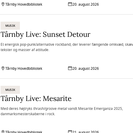
Tårnby Hovedbibliotek
20. august 2026
MUSIK
Tårnby Live: Sunset Detour
Et energisk pop-punk/alternative rockband, der leverer fængende omkvæd, skæ
tekster og masser af attitude.
Tårnby Hovedbibliotek
20. august 2026
MUSIK
Tårnby Live: Mesarite
Med deres højtryks thrash/groove metal vandt Mesarite Emerganza 2025,
danmarksmesterskaberne i rock.
Tårnby Hovedbibliotek
21. august 2026