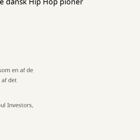
te dansk Hip Hop pioner
som en af de
 af det
ul Investors,