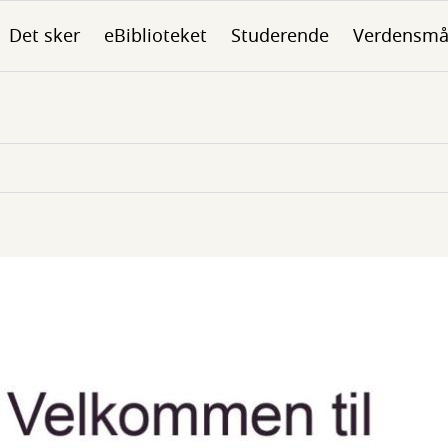
Det sker
eBiblioteket
Studerende
Verdensmå