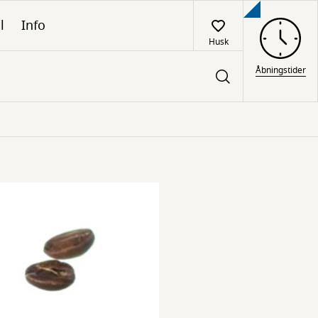
l
Info
Husk
Åbningstider