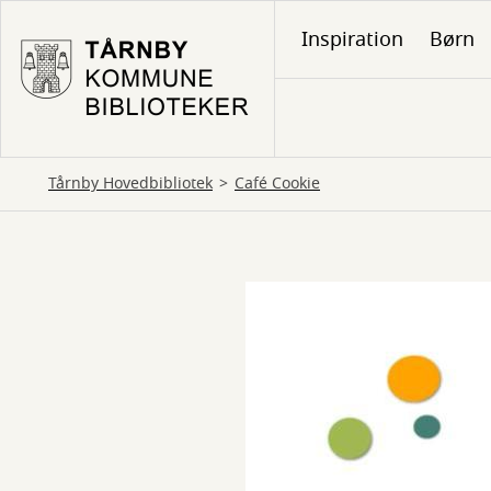
Gå
Inspiration
Børn
til
hovedindhold
Tårnby Hovedbibliotek
Café Cookie
Café
Cookie