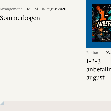
Arrangement
12. juni - 14. august 2026
Sommerbogen
For børn
03.
1-2-3
anbefalin
august