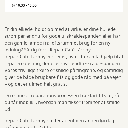
Café
10:00 - 13:00
Tårnby
Er din elkedel holdt op med at virke, er dine hullede
strømper endnu for gode til skraldespanden eller har
den gamle lampe fra loftsrummet brug for en ny
ledning? Så kig forbi Repair Café Tårnby.
Repair Café Tårnby er stedet, hvor du kan få hjælp til at
reparere de ting, der ellers var endt i skraldespanden.
Vores frivillige fixere er snilde på fingrene, og samtidig
giver de både brugbare fifs og gode råd med på vejen
– og det er tilmed helt gratis.
Du er med i reparationsprocessen fra start til slut, så
du får indblik i, hvordan man fikser frem for at smide
ud.
Repair Café Tårnby holder åbent den anden lørdag i
måneden fra kl. 10-13.