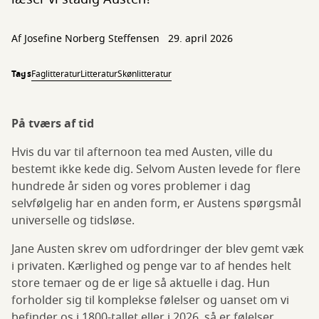
Af
Josefine Norberg Steffensen
29. april 2026
Tags
Faglitteratur
Litteratur
Skønlitteratur
På tværs af tid
Hvis du var til afternoon tea med Austen, ville du
bestemt ikke kede dig. Selvom Austen levede for flere
hundrede år siden og vores problemer i dag
selvfølgelig har en anden form, er Austens spørgsmål
universelle og tidsløse.
Jane Austen skrev om udfordringer der blev gemt væk
i privaten. Kærlighed og penge var to af hendes helt
store temaer og de er lige så aktuelle i dag. Hun
forholder sig til komplekse følelser og uanset om vi
befinder os i 1800-tallet eller i 2026, så er følelser