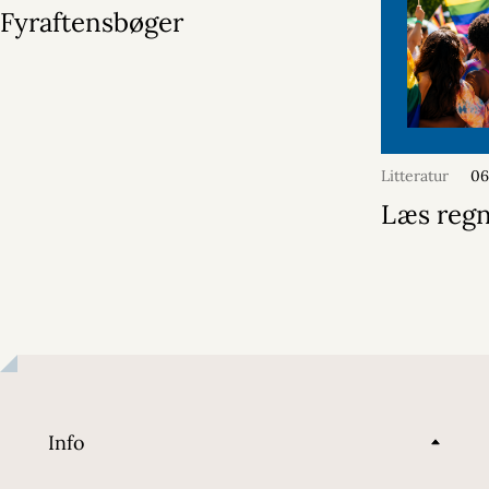
Fyraftensbøger
Litteratur
06
Læs reg
Info